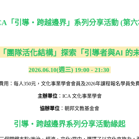
CA「引導・跨越邊界」系列分享活動 (
第六
「團隊活化結構」探索「引導者與AI 的
2026.06.10(週三) 19:00 - 21:30
費用：每人350元，文化事業學會會員及2026年課程報名學員免
主辦單位
：ICA 文化事業學會
協辦單位
：朝邦文教基金會
引導・跨越邊界系列分享活動緣起