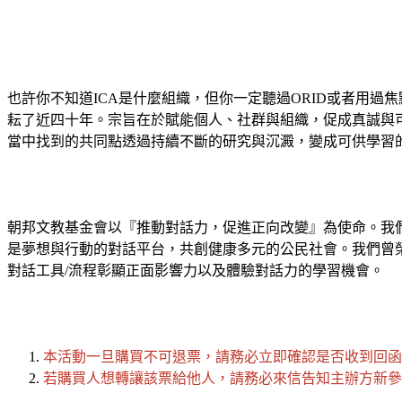
也許你不知道ICA是什麼組織，但你一定聽過ORID或者用過焦點討論法。I
耘了近四十年。宗旨在於賦能個人、社群與組織，促成真誠與可持續的蛻
當中找到的共同點透過持續不斷的研究與沉澱，變成可供學習
朝邦文教基金會以『推動對話力，促進正向改變』為使命。我
是夢想與行動的對話平台，共創健康多元的公民社會。我們曾榮獲
對話工具/流程彰顯正面影響力以及體驗對話力的學習機會。
本活動一旦購買不可退票，請務必立即確認是否收到回函（
若購買人想轉讓該票給他人，請務必來信告知主辦方新參