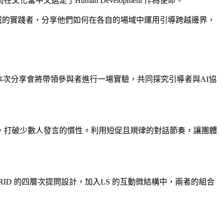
中又選定了Human Development 作為使命。
領域的實踐者，分享他們如何在各自的場域中運用引導跨越邊界，
？本次分享會將帶領參與者進行一場實驗，共同探究引導者與AI協
，打破少數人發言的慣性。利用短促且規律的對話節奏，讓團體
ID 的四層次提問設計，加入LS 的互動微結構中，兩者的組合