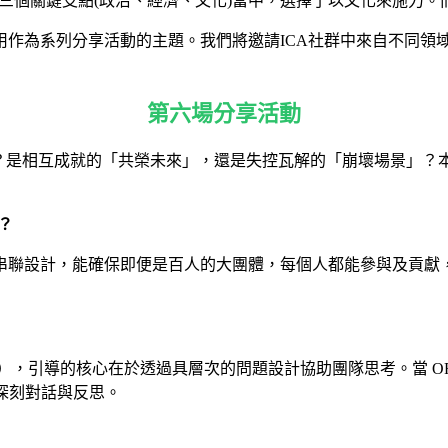
關鍵支點(政治、經濟、文化)當中，選擇了以文化來施力。而在文化當
沿用作為系列分享活動的主題。我們將邀請ICA社群中來自不同
第六場分享活動
關係？是相互成就的「共榮未來」，還是失控瓦解的「崩壞場景」
)？
串聯設計，能確保即便是百人的大團體，每個人都能參與及貢獻
D），引導的核心在於透過具層次的問題設計協助團隊思考。當 OR
深刻對話與反思。