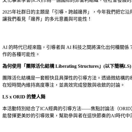
文化事業學會(ICA)作為一個國際的非營利組織，在社會發展的三個
2025年社群日的主題是「引導・跨越邊界」，今年我們把它
讓我們看見「邊界」的多元意義與可能性！
AI 的時代已經來臨，引導者與 AI 科技之間將演化出何種
作的各種可能性。
為何使用「團隊活化結構 Liberating Structures」(以下簡稱LS
團隊活化結構是一套輕快且具彈性的引導方法。透過微結構的
在短時間內維持高度專注，並高效完成發散與收斂的討論。
LS x ORID 的雙人舞
本活動特別結合了ICA經典的引導方法——焦點討論法（ORI
能發揮更美妙的引導效果，幫助參與者在這快節奏的AI時代中