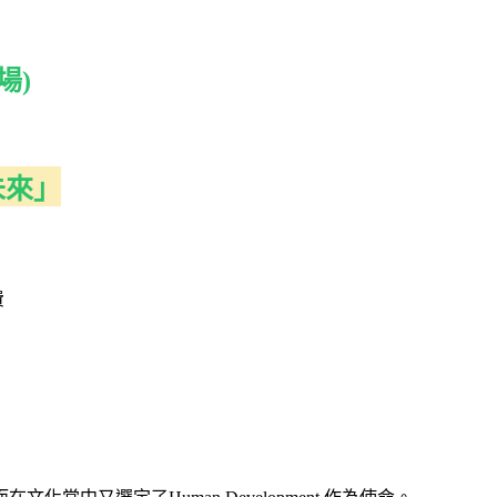
場)
未來」
費