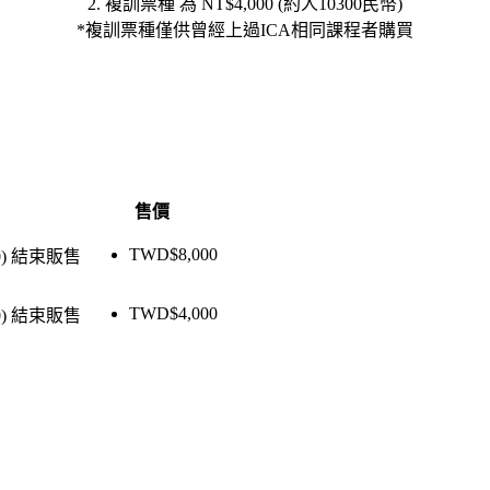
2. 複訓票種 為 NT$4,000 (約人10300民幣)
*複訓票種僅供曾經上過ICA相同課程者購買
售價
TWD$
8,000
)
結束販售
TWD$
4,000
)
結束販售